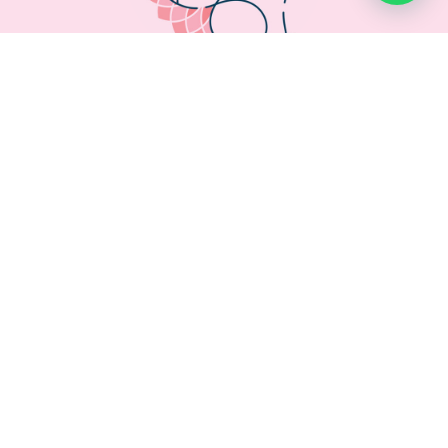
Av. Dom Nery, 636
Vila Embaré
Valinhos - SP
Responsável Técnico:
Bruna Tasca Castelar
Médica Veterinária
CRMV -SP/54674
19 99291-6972
contato@oftavet.com.br
@oftavet.vl